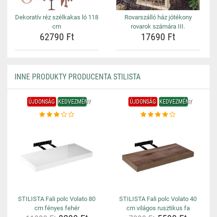
Dekoratív réz szélkakas ló 118
Rovarszálló ház jótékony
cm
rovarok számára III.
62790 Ft
17690 Ft
INNE PRODUKTY PRODUCENTA STILISTA
ÚJDONSÁG
KEDVEZMÉNY
ÚJDONSÁG
KEDVEZMÉNY
STILISTA Fali polc Volato 80
STILISTA Fali polc Volato 40
cm fényes fehér
cm világos rusztikus fa