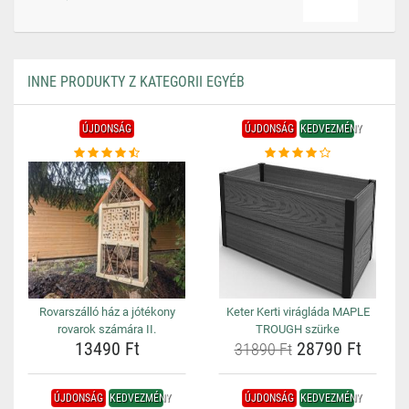
INNE PRODUKTY Z KATEGORII EGYÉB
ÚJDONSÁG
ÚJDONSÁG
KEDVEZMÉNY
Rovarszálló ház a jótékony
Keter Kerti virágláda MAPLE
rovarok számára II.
TROUGH szürke
13490 Ft
28790 Ft
31890 Ft
ÚJDONSÁG
KEDVEZMÉNY
ÚJDONSÁG
KEDVEZMÉNY