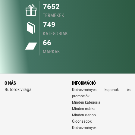
7652
TERMÉKEK
749
KATEGÓRIÁK
66
MÁRKÁK
O NÁS
INFORMÁCIÓ
Bútorok vilaga
Kedvezményes kuponok és
promóciók
Minden kategória
Minden márka
Minden e-shop
Újdonságok
Kedvezmények