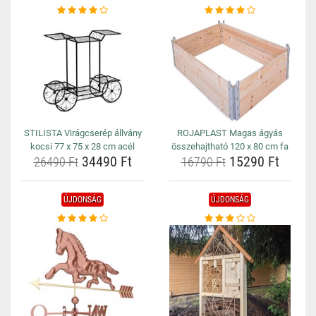
STILISTA Virágcserép állvány
ROJAPLAST Magas ágyás
kocsi 77 x 75 x 28 cm acél
összehajtható 120 x 80 cm fa
34490 Ft
15290 Ft
26490 Ft
16790 Ft
ÚJDONSÁG
ÚJDONSÁG