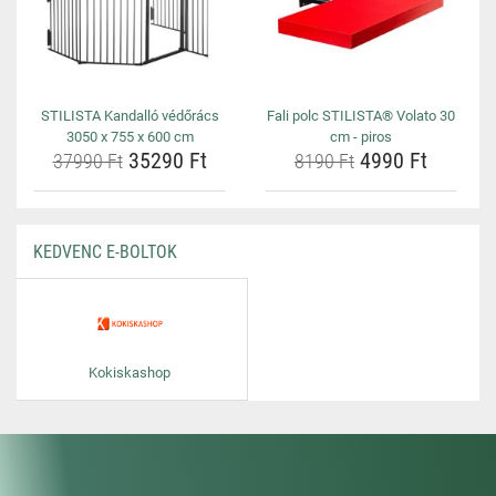
STILISTA Kandalló védőrács
Fali polc STILISTA® Volato 30
3050 x 755 x 600 cm
cm - piros
35290 Ft
4990 Ft
37990 Ft
8190 Ft
KEDVENC E-BOLTOK
Kokiskashop