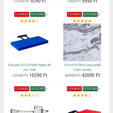
9290 Ft
5590 Ft
11990 Ft
7090 Ft
ÚJDONSÁG
KEDVEZMÉNY
ÚJDONSÁG
KEDVEZMÉNY
Fali polc STILISTA® Volato 90
STILISTA Úszó vinyl padló
cm - kék
7,5m² szürke
10290 Ft
42090 Ft
13190 Ft
43990 Ft
ÚJDONSÁG
KEDVEZMÉNY
ÚJDONSÁG
KEDVEZMÉNY