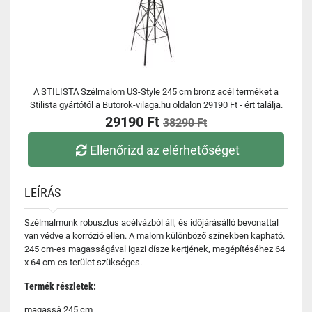
A STILISTA Szélmalom US-Style 245 cm bronz acél terméket a
Stilista gyártótól a Butorok-vilaga.hu oldalon 29190 Ft - ért találja.
29190 Ft
38290 Ft
Ellenőrizd az elérhetőséget
LEÍRÁS
Szélmalmunk robusztus acélvázból áll, és időjárásálló bevonattal
van védve a korrózió ellen. A malom különböző színekben kapható.
245 cm-es magasságával igazi dísze kertjének, megépítéséhez 64
x 64 cm-es terület szükséges.
Termék részletek:
magassá 245 cm