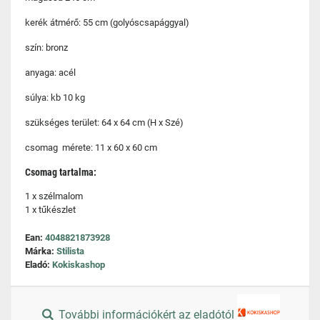
kerék átmérő: 55 cm (golyóscsapággyal)
szín: bronz
anyaga: acél
súlya: kb 10 kg
szükséges terület: 64 x 64 cm (H x Szé)
csomag mérete: 11 x 60 x 60 cm
Csomag tartalma:
1 x szélmalom
1 x tűkészlet
Ean:
4048821873928
Márka:
Stilista
Eladó:
Kokiskashop
További információkért az eladótól