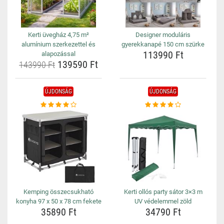
Kerti üvegház 4,75 m²
Designer moduláris
alumínium szerkezettel és
gyerekkanapé 150 cm szürke
113990 Ft
alapozással
139590 Ft
143990 Ft
ÚJDONSÁG
ÚJDONSÁG
Kemping összecsukható
Kerti ollós party sátor 3×3 m
konyha 97 x 50 x 78 cm fekete
UV védelemmel zöld
35890 Ft
34790 Ft