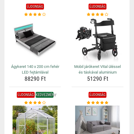
ÚJDONSÁG
ÚJDONSÁG
Ágykeret 140 x 200 cm fehér
Mobil járókeret Vital üléssel
LED fejtámlával
és táskával aluminium
88290 Ft
51290 Ft
ÚJDONSÁG
KEDVEZMÉNY
ÚJDONSÁG