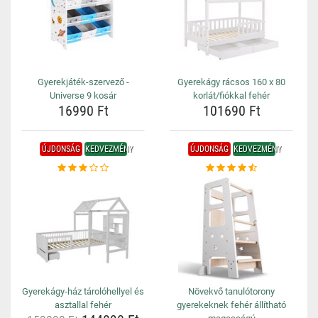
Gyerekjáték-szervező -
Gyerekágy rácsos 160 x 80
Universe 9 kosár
korlát/fiókkal fehér
16990 Ft
101690 Ft
ÚJDONSÁG
KEDVEZMÉNY
ÚJDONSÁG
KEDVEZMÉNY
Gyerekágy-ház tárolóhellyel és
Növekvő tanulótorony
asztallal fehér
gyerekeknek fehér állítható