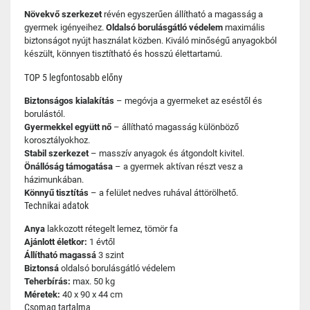
Növekvő szerkezet
révén egyszerűen állítható a magasság a
gyermek igényeihez.
Oldalsó borulásgátló védelem
maximális
biztonságot nyújt használat közben. Kiváló minőségű anyagokból
készült, könnyen tisztítható és hosszú élettartamú.
TOP 5 legfontosabb előny
Biztonságos kialakítás
– megóvja a gyermeket az eséstől és
borulástól.
Gyermekkel együtt nő
– állítható magasság különböző
korosztályokhoz.
Stabil szerkezet
– masszív anyagok és átgondolt kivitel.
Önállóság támogatása
– a gyermek aktívan részt vesz a
házimunkában.
Könnyű tisztítás
– a felület nedves ruhával áttörölhető.
Technikai adatok
Anya
lakkozott rétegelt lemez, tömör fa
Ajánlott életkor:
1 évtől
Állítható magassá
3 szint
Biztonsá
oldalsó borulásgátló védelem
Teherbírás:
max. 50 kg
Méretek:
40 x 90 x 44 cm
Csomag tartalma