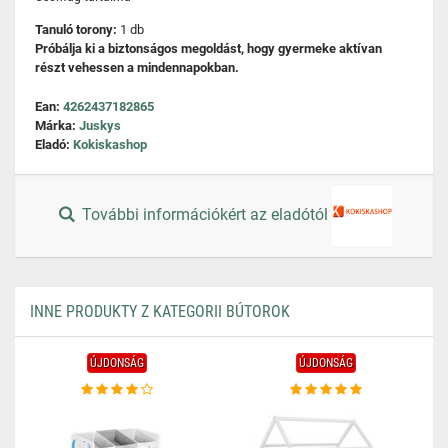
Tanuló torony:
1 db
Próbálja ki a biztonságos megoldást, hogy gyermeke aktívan
részt vehessen a mindennapokban.
Ean:
4262437182865
Márka:
Juskys
Eladó:
Kokiskashop
További információkért az eladótól
INNE PRODUKTY Z KATEGORII BÚTOROK
ÚJDONSÁG
ÚJDONSÁG