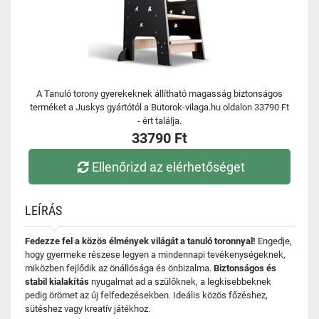
A Tanuló torony gyerekeknek állítható magasság biztonságos
terméket a Juskys gyártótól a Butorok-vilaga.hu oldalon 33790 Ft
- ért találja.
33790 Ft
Ellenőrizd az elérhetőséget
LEÍRÁS
Fedezze fel a közös élmények világát a tanuló toronnyal!
Engedje,
hogy gyermeke részese legyen a mindennapi tevékenységeknek,
miközben fejlődik az önállósága és önbizalma.
Biztonságos és
stabil kialakítás
nyugalmat ad a szülőknek, a legkisebbeknek
pedig örömet az új felfedezésekben. Ideális közös főzéshez,
sütéshez vagy kreatív játékhoz.