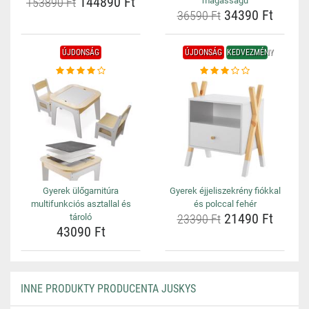
144890 Ft
153890 Ft
magasságú
34390 Ft
36590 Ft
ÚJDONSÁG
ÚJDONSÁG
KEDVEZMÉNY
Gyerek ülőgarnitúra
Gyerek éjjeliszekrény fiókkal
multifunkciós asztallal és
és polccal fehér
21490 Ft
tároló
23390 Ft
43090 Ft
INNE PRODUKTY PRODUCENTA JUSKYS