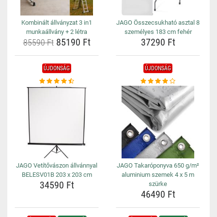
Kombinált állványzat 3 in1
JAGO Összecsukható asztal 8
munkaállvány + 2 létra
személyes 183 cm fehér
85190 Ft
37290 Ft
85590 Ft
ÚJDONSÁG
ÚJDONSÁG
JAGO Vetítővászon állvánnyal
JAGO Takaróponyva 650 g/m²
BELESV01B 203 x 203 cm
aluminium szemek 4 x 5 m
34590 Ft
szürke
46490 Ft