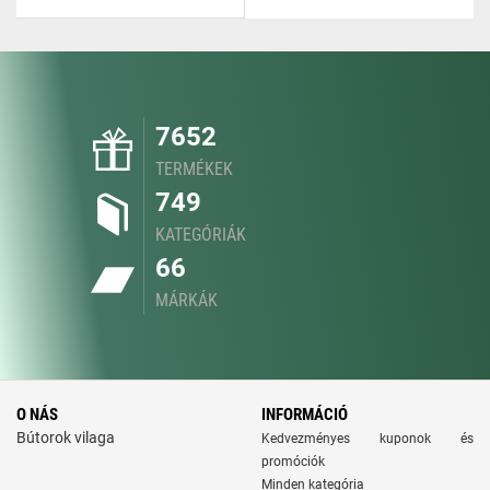
7652
TERMÉKEK
749
KATEGÓRIÁK
66
MÁRKÁK
O NÁS
INFORMÁCIÓ
Bútorok vilaga
Kedvezményes kuponok és
promóciók
Minden kategória