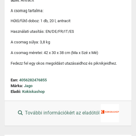
Szín:
Antracit
A csomag tartalma:
Hűtő/fűtő doboz: 1 db, 20 l, antracit
Használati utasítás: EN/DE/FR/IT/ES
A csomag súlya: 3,8 kg
A csomag méretei: 42 x 30 x 38 cm (Ma x Szé x Mé)
Fedezz fel egy okos megoldást utazásaidhoz és piknikjeidhez.
Ean:
4056282476855
Márka:
Jago
Eladó:
Kokiskashop
További információkért az eladótól