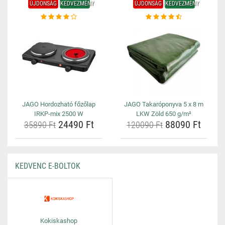
ÚJDONSÁG
KEDVEZMÉNY
ÚJDONSÁG
KEDVEZMÉNY
JAGO Hordozható főzőlap
JAGO Takaróponyva 5 x 8 m
IRKP-mix 2500 W
LKW Zöld 650 g/m²
24490 Ft
88090 Ft
35890 Ft
120090 Ft
KEDVENC E-BOLTOK
Kokiskashop