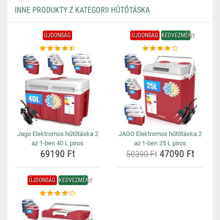
INNE PRODUKTY Z KATEGORII HŰTŐTÁSKA
ÚJDONSÁG
ÚJDONSÁG
KEDVEZMÉNY
Jago Elektromos hűtőtáska 2
JAGO Elektromos hűtőtáska 2
az 1-ben 40 L piros
az 1-ben 25 L piros
69190 Ft
47090 Ft
50390 Ft
ÚJDONSÁG
KEDVEZMÉNY