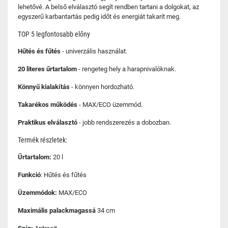
lehetővé. A belső elválasztó segít rendben tartani a dolgokat, az
egyszerű karbantartás pedig időt és energiát takarít meg.
TOP 5 legfontosabb előny
Hűtés és fűtés
- univerzális használat.
20 literes űrtartalom
- rengeteg hely a harapnivalóknak.
Könnyű kialakítás
- könnyen hordozható.
Takarékos működés
- MAX/ECO üzemmód.
Praktikus elválasztó
- jobb rendszerezés a dobozban.
Termék részletek:
Űrtartalom:
20 l
Funkció
: Hűtés és fűtés
Üzemmódok:
MAX/ECO
Maximális palackmagassá
34 cm