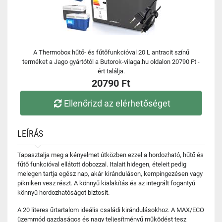
A Thermobox hűtő- és fűtőfunkcióval 20 L antracit színű
terméket a Jago gyártótól a Butorok-vilaga.hu oldalon 20790 Ft -
ért találja.
20790 Ft
Ellenőrizd az elérhetőséget
LEÍRÁS
Tapasztalja meg a kényelmet útközben ezzel a hordozható, hűtő és
fűtő funkcióval ellátott dobozzal. Italait hidegen, ételeit pedig
melegen tartja egész nap, akár kiránduláson, kempingezésen vagy
pikniken vesz részt. A könnyű kialakítás és az integrált fogantyú
könnyű hordozhatóságot biztosít.
A 20 literes űrtartalom ideális családi kirándulásokhoz. A MAX/ECO
üzemmód gazdaságos és nagy teljesítményű működést tesz