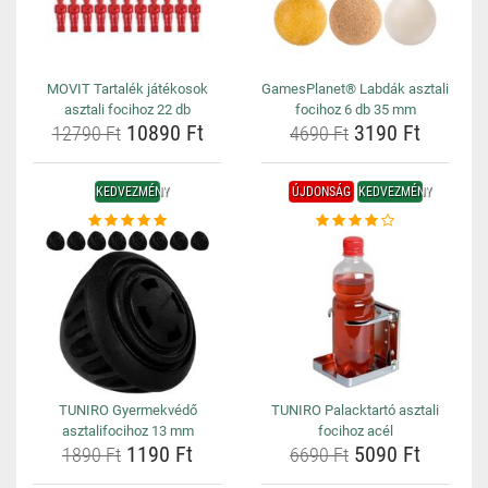
MOVIT Tartalék játékosok
GamesPlanet® Labdák asztali
asztali focihoz 22 db
focihoz 6 db 35 mm
10890 Ft
3190 Ft
12790 Ft
4690 Ft
KEDVEZMÉNY
ÚJDONSÁG
KEDVEZMÉNY
TUNIRO Gyermekvédő
TUNIRO Palacktartó asztali
asztalifocihoz 13 mm
focihoz acél
1190 Ft
5090 Ft
1890 Ft
6690 Ft