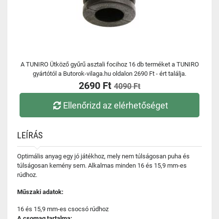
A TUNIRO Ütköző gyűrű asztali focihoz 16 db terméket a TUNIRO
gyártótól a Butorok-vilaga.hu oldalon 2690 Ft - ért találja.
2690 Ft
4090 Ft
Ellenőrizd az elérhetőséget
LEÍRÁS
Optimális anyag egy jó játékhoz, mely nem túlságosan puha és
túlságosan kemény sem. Alkalmas minden 16 és 15,9 mm-es
rúdhoz.
Műszaki adatok:
16 és 15,9 mm-es csocsó rúdhoz
A csomag tartalma: