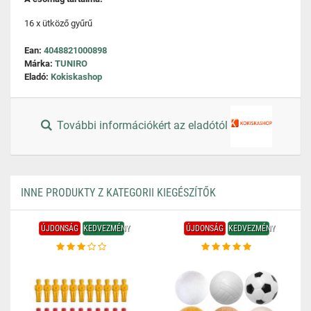
16 x ütköző gyűrű
Ean:
4048821000898
Márka:
TUNIRO
Eladó:
Kokiskashop
További információkért az eladótól
INNE PRODUKTY Z KATEGORII KIEGÉSZÍTŐK
ÚJDONSÁG
KEDVEZMÉNY
ÚJDONSÁG
KEDVEZMÉNY