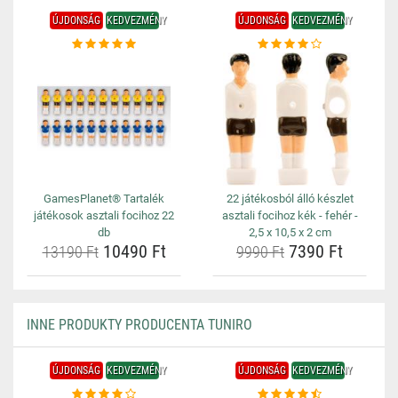
ÚJDONSÁG
KEDVEZMÉNY
ÚJDONSÁG
KEDVEZMÉNY
GamesPlanet® Tartalék
22 játékosból álló készlet
játékosok asztali focihoz 22
asztali focihoz kék - fehér -
db
2,5 x 10,5 x 2 cm
10490 Ft
7390 Ft
13190 Ft
9990 Ft
INNE PRODUKTY PRODUCENTA TUNIRO
ÚJDONSÁG
KEDVEZMÉNY
ÚJDONSÁG
KEDVEZMÉNY