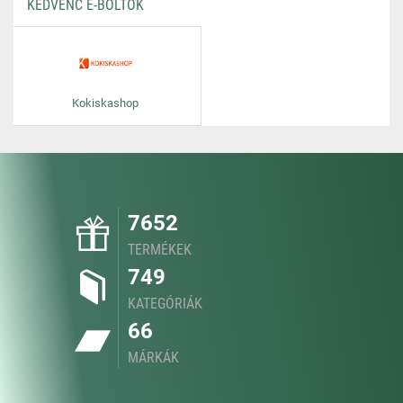
KEDVENC E-BOLTOK
Kokiskashop
7652
TERMÉKEK
749
KATEGÓRIÁK
66
MÁRKÁK