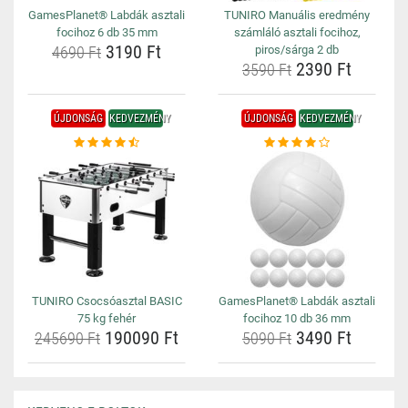
GamesPlanet® Labdák asztali
TUNIRO Manuális eredmény
focihoz 6 db 35 mm
számláló asztali focihoz,
3190 Ft
4690 Ft
piros/sárga 2 db
2390 Ft
3590 Ft
ÚJDONSÁG
KEDVEZMÉNY
ÚJDONSÁG
KEDVEZMÉNY
TUNIRO Csocsóasztal BASIC
GamesPlanet® Labdák asztali
75 kg fehér
focihoz 10 db 36 mm
190090 Ft
3490 Ft
245690 Ft
5090 Ft