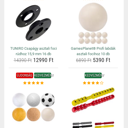
TUNIRO Csapágy asztali foci
GamesPlanet® Profi labdák
rúdhoz 15,9 mm 16 db
asztali focihoz 10 db
12990 Ft
5390 Ft
14390 Ft
6890 Ft
ÚJDONSÁG
KEDVEZMÉNY
KEDVEZMÉNY