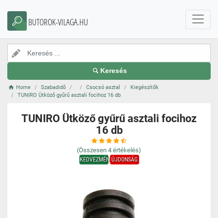
BUTOROK-VILAGA.HU
Keresés
Home
Szabadidő
Csocsó asztal
Kiegészítők
TUNIRO Ütköző gyűrű asztali focihoz 16 db
TUNIRO Ütköző gyűrű asztali focihoz
16 db
(Összesen
4
értékelés)
KEDVEZMÉNY
ÚJDONSÁG