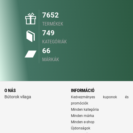
7652
TERMÉKEK
749
KATEGÓRIÁK
66
MÁRKÁK
O NÁS
INFORMÁCIÓ
Bútorok vilaga
Kedvezményes kuponok és
promóciók
Minden kategória
Minden márka
Minden e-shop
Újdonságok