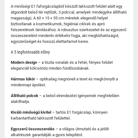
A minőségi E1 faforgácslapból készült lakkozott felület alatt egy
átgondolt belső tér rejtőzik, 3 polccal, amelyek mindegyike állítható
magasságú. A 60 × 15 × 55 cm méretek elegendő helyet
biztosítanak a kozmetikumok, higiéniai cikkek és apró
felszerelések tárolásához. A robusztus szerkezetet és az egyszerű
összeszerelést mindenki értékelni fogja, aki megbízhatóságot,
egyszerűséget és hosszú élettartamot keres.
A 5 legfontosabb előny
Modern design
– a tiszta vonalak és a fehér, fényes felület
eleganciát kölcsönöz minden fürdőszobának.
Hármas tükör
– optikailag megnöveli a teret és megkönnyíti a
mindennapi ápolást.
Állítható polcok
– a belső elrendezést igényeinek megfelelően
alakíthatja.
Kiváló minőségű kivitel
– tartós E1 forgácslap, könnyen
karbantartható lakkozott felülettel.
Egyszerű összeszerelés
– a világos útmutató és a jelölt
alkatrészek garantálják a gyors telepítést.