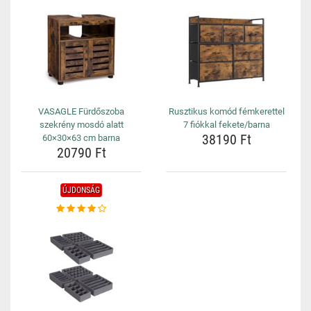
VASAGLE Fürdőszoba
Rusztikus komód fémkerettel
szekrény mosdó alatt
7 fiókkal fekete/barna
38190 Ft
60×30×63 cm barna
20790 Ft
ÚJDONSÁG