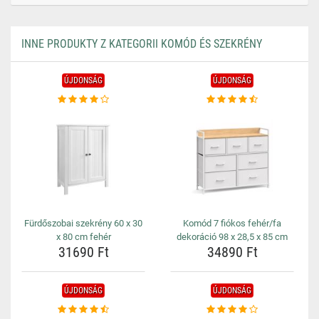
INNE PRODUKTY Z KATEGORII KOMÓD ÉS SZEKRÉNY
ÚJDONSÁG
ÚJDONSÁG
Fürdőszobai szekrény 60 x 30
Komód 7 fiókos fehér/fa
x 80 cm fehér
dekoráció 98 x 28,5 x 85 cm
31690 Ft
34890 Ft
ÚJDONSÁG
ÚJDONSÁG