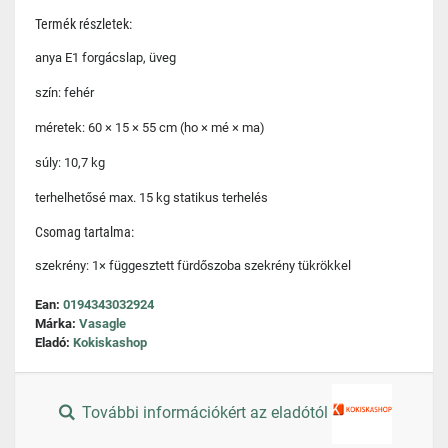
Termék részletek:
anya E1 forgácslap, üveg
szín: fehér
méretek: 60 × 15 × 55 cm (ho × mé × ma)
súly: 10,7 kg
terhelhetősé max. 15 kg statikus terhelés
Csomag tartalma:
szekrény: 1× függesztett fürdőszoba szekrény tükrökkel
Ean:
0194343032924
Márka:
Vasagle
Eladó:
Kokiskashop
További információkért az eladótól