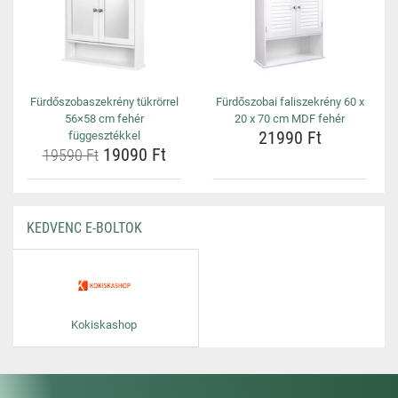
Fürdőszobaszekrény tükrörrel
Fürdőszobai faliszekrény 60 x
56×58 cm fehér
20 x 70 cm MDF fehér
21990 Ft
függesztékkel
19090 Ft
19590 Ft
KEDVENC E-BOLTOK
Kokiskashop