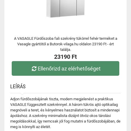
A VASAGLE Fürdőszoba fali szekrény tükörrel fehér terméket a
Vasagle gyártótól a Butorok-vilaga.hu oldalon 23190 Ft - ért
találja.
23190 Ft
Ellenőrizd az elérhetőséget
LEÍRÁS
Adjon fürdőszobájának tiszta, modern megjelenést a praktikus
VASAGLE függesztett szekrénnyel. A három tükrös ajtó optikailag
megnöveli a teret, és kényelmes használatot biztosít a mindennapi
ápoláshoz. A szekrény minimalista dizájnt ötvöz okos tárolási
megoldásokkal, így nemcsak jól fog mutatni a fürdőszobájában, de
meg is könnyíti az életét.