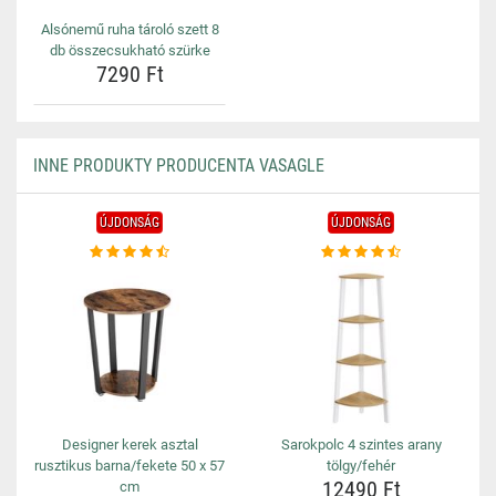
Alsónemű ruha tároló szett 8
db összecsukható szürke
7290 Ft
INNE PRODUKTY PRODUCENTA VASAGLE
ÚJDONSÁG
ÚJDONSÁG
Designer kerek asztal
Sarokpolc 4 szintes arany
rusztikus barna/fekete 50 x 57
tölgy/fehér
12490 Ft
cm