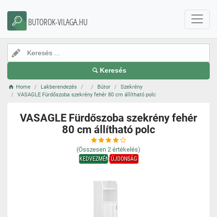
BUTOROK-VILAGA.HU
Keresés
Home
Lakberendezés
Bútor
Szekrény
VASAGLE Fürdőszoba szekrény fehér 80 cm állítható polc
VASAGLE Fürdőszoba szekrény fehér
80 cm állítható polc
(Összesen
2
értékelés)
KEDVEZMÉNY
ÚJDONSÁG