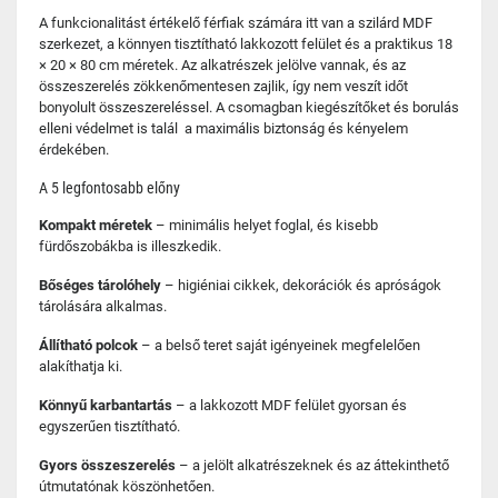
A funkcionalitást értékelő férfiak számára itt van a szilárd MDF
szerkezet, a könnyen tisztítható lakkozott felület és a praktikus 18
× 20 × 80 cm méretek. Az alkatrészek jelölve vannak, és az
összeszerelés zökkenőmentesen zajlik, így nem veszít időt
bonyolult összeszereléssel. A csomagban kiegészítőket és borulás
elleni védelmet is talál a maximális biztonság és kényelem
érdekében.
A 5 legfontosabb előny
Kompakt méretek
– minimális helyet foglal, és kisebb
fürdőszobákba is illeszkedik.
Bőséges tárolóhely
– higiéniai cikkek, dekorációk és apróságok
tárolására alkalmas.
Állítható polcok
– a belső teret saját igényeinek megfelelően
alakíthatja ki.
Könnyű karbantartás
– a lakkozott MDF felület gyorsan és
egyszerűen tisztítható.
Gyors összeszerelés
– a jelölt alkatrészeknek és az áttekinthető
útmutatónak köszönhetően.