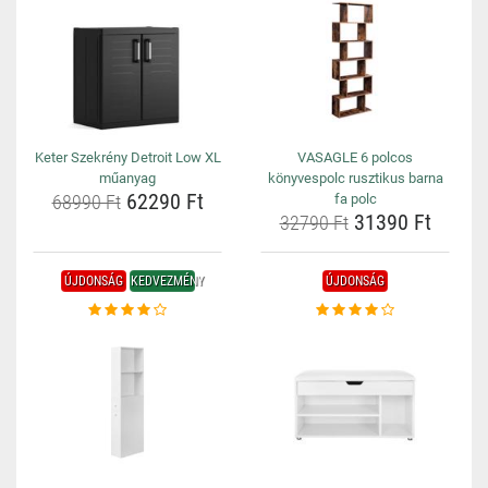
Keter Szekrény Detroit Low XL
VASAGLE 6 polcos
műanyag
könyvespolc rusztikus barna
62290 Ft
68990 Ft
fa polc
31390 Ft
32790 Ft
ÚJDONSÁG
KEDVEZMÉNY
ÚJDONSÁG