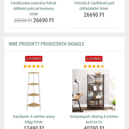
Fürdőszoba szekrény fiókok
VASAGLE Cipőtároló pad
állítható polccal keskeny
ülőfelülettel fehér
26690 Ft
fehér
26690 Ft
28590 Ft
INNE PRODUKTY PRODUCENTA VASAGLE
ÚJDONSÁG
ÚJDONSÁG
Sarokpolc 4 szintes arany
Könyvespolc desing 4 szintes
tölgy/fehér
acél és fa
12490 Ft
40290 Ft