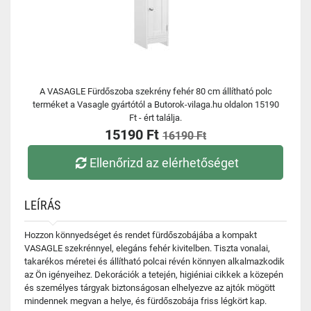
A VASAGLE Fürdőszoba szekrény fehér 80 cm állítható polc
terméket a Vasagle gyártótól a Butorok-vilaga.hu oldalon 15190
Ft - ért találja.
15190 Ft
16190 Ft
Ellenőrizd az elérhetőséget
LEÍRÁS
Hozzon könnyedséget és rendet fürdőszobájába a kompakt
VASAGLE szekrénnyel, elegáns fehér kivitelben. Tiszta vonalai,
takarékos méretei és állítható polcai révén könnyen alkalmazkodik
az Ön igényeihez. Dekorációk a tetején, higiéniai cikkek a közepén
és személyes tárgyak biztonságosan elhelyezve az ajtók mögött
mindennek megvan a helye, és fürdőszobája friss légkört kap.