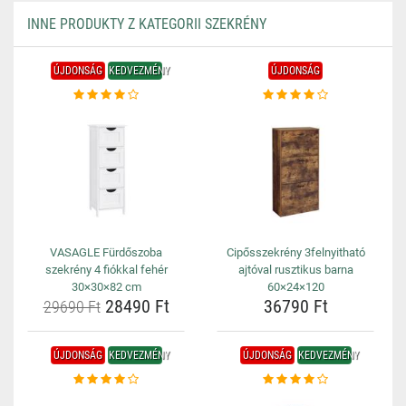
INNE PRODUKTY Z KATEGORII SZEKRÉNY
ÚJDONSÁG
KEDVEZMÉNY
ÚJDONSÁG
VASAGLE Fürdőszoba
Cipősszekrény 3felnyitható
szekrény 4 fiókkal fehér
ajtóval rusztikus barna
30×30×82 cm
60×24×120
28490 Ft
36790 Ft
29690 Ft
ÚJDONSÁG
KEDVEZMÉNY
ÚJDONSÁG
KEDVEZMÉNY