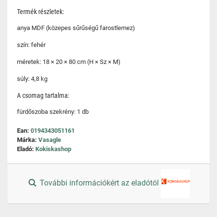
Termék részletek:
anya MDF (közepes sűrűségű farostlemez)
szín: fehér
méretek: 18 × 20 × 80 cm (H × Sz × M)
súly: 4,8 kg
A csomag tartalma:
fürdőszoba szekrény: 1 db
Ean:
0194343051161
Márka:
Vasagle
Eladó:
Kokiskashop
További információkért az eladótól