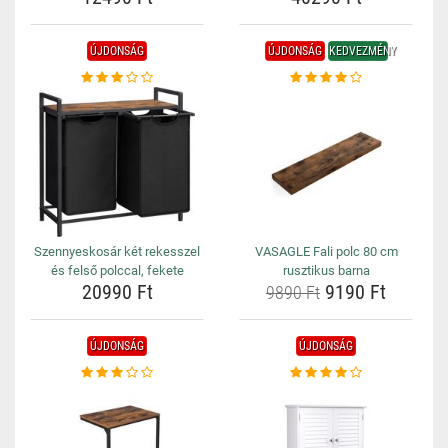
ÚJDONSÁG
ÚJDONSÁG
KEDVEZMÉNY
Szennyeskosár két rekesszel
VASAGLE Fali polc 80 cm
és felső polccal, fekete
rusztikus barna
20990 Ft
9190 Ft
9890 Ft
ÚJDONSÁG
ÚJDONSÁG