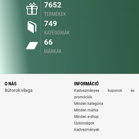
7652
TERMÉKEK
749
KATEGÓRIÁK
66
MÁRKÁK
O NÁS
INFORMÁCIÓ
Bútorok vilaga
Kedvezményes kuponok és
promóciók
Minden kategória
Minden márka
Minden e-shop
Újdonságok
Kedvezmények