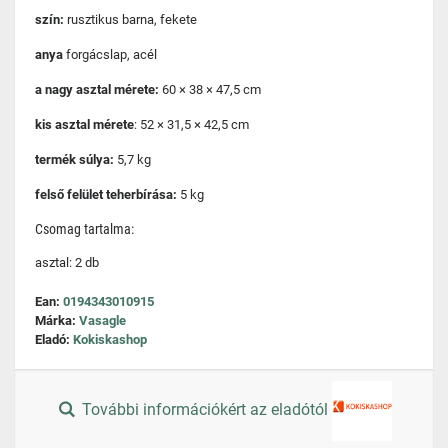
szín:
rusztikus barna, fekete
anya
forgácslap, acél
a nagy asztal mérete:
60 × 38 × 47,5 cm
kis asztal mérete
: 52 × 31,5 × 42,5 cm
termék súlya:
5,7 kg
felső felület teherbírása:
5 kg
Csomag tartalma:
asztal: 2 db
Ean:
0194343010915
Márka:
Vasagle
Eladó:
Kokiskashop
További információkért az eladótól