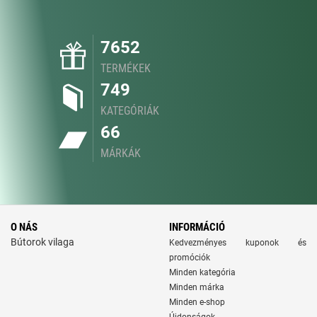
7652
TERMÉKEK
749
KATEGÓRIÁK
66
MÁRKÁK
O NÁS
INFORMÁCIÓ
Bútorok vilaga
Kedvezményes kuponok és
promóciók
Minden kategória
Minden márka
Minden e-shop