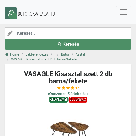
BUTOROK-VILAGA.HU
Keresés
Home
Lakberendezés
Bútor
Asztal
VASAGLE Kisasztal szett 2 db barna/fekete
VASAGLE Kisasztal szett 2 db
barna/fekete
(Összesen
5
értékelés)
KEDVEZMÉNY
ÚJDONSÁG