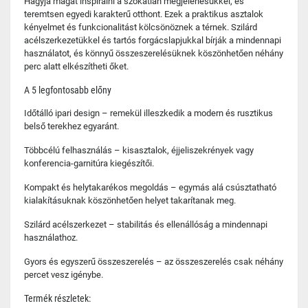
Hagyja magát inspirálni a szokatlan megjelenésükkel, és
teremtsen egyedi karakterű otthont. Ezek a praktikus asztalok
kényelmet és funkcionalitást kölcsönöznek a térnek. Szilárd
acélszerkezetükkel és tartós forgácslapjukkal bírják a mindennapi
használatot, és könnyű összeszerelésüknek köszönhetően néhány
perc alatt elkészítheti őket.
A 5 legfontosabb előny
Időtálló ipari design – remekül illeszkedik a modern és rusztikus
belső terekhez egyaránt.
Többcélú felhasználás – kisasztalok, éjjeliszekrények vagy
konferencia-garnitúra kiegészítői.
Kompakt és helytakarékos megoldás – egymás alá csúsztatható
kialakításuknak köszönhetően helyet takarítanak meg.
Szilárd acélszerkezet – stabilitás és ellenállóság a mindennapi
használathoz.
Gyors és egyszerű összeszerelés – az összeszerelés csak néhány
percet vesz igénybe.
Termék részletek: