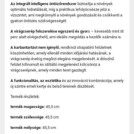
Az integrált intelligens öntözőrendszer
biztosítja a növények
optimális hidratálását, míg a praktikus lefolyócsésze jelzi a
vízszintet, ami megkönnyíti a növények gondozását és csökkenti a
gyakori öntözés szükségességét.
A virágcserép felszerelése egyszerű és gyor
s – kevesebb mint öt
perc alatt elvégezhető, ami ideális megoldás a kezdők számára is.
A karbantartást nem igénylő
, rendkívül strapabíró felületnek
köszönhetően, amely ellenáll minden időjárási hatásának, a
virágcserép évekig megőrzi elegáns megjelenését. A diószínű
felület kifinomult és időtálló megjelenést kölcsönöz a
virágcserépnek, amely minden teret gazdagít.
A funkcionalitás, az esztétika
és az innováció kombinációja, amely
új szintre emeli kertje és belső tereinek díszítését.
Termék részletek:
termék magassága:
45,5 cm
termék szélessége
: 45,5 cm
termék mélysége:
45,5 cm