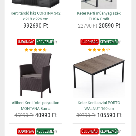
Kerti tároló ház CORTINA 342
Keter Kerti műanyag szék
x 218 x 226 cm
ELISA Grafit
992690 Ft
20590 Ft
22790 Ft
ÚJDONSÁG
KEDVEZMÉNY
ÚJDONSÁG
KEDVEZMÉNY
Allibert Kerti fotel polyrattan
Keter Kerti asztal PORTO
MONTANA Barna
WALNUT 160 cm
40990 Ft
105590 Ft
45290 Ft
89790 Ft
ÚJDONSÁG
KEDVEZMÉNY
ÚJDONSÁG
KEDVEZMÉNY