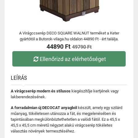
A Virágccserép DECO SQUARE WALNUT terméket a Keter
gyártótól a Butorok-vilaga.hu oldalon 44890 Ft - ért találja.
44890 Ft
49790 Ft
Ellenőrizd az elérhetőséget
LEÍRÁS
A virágcserép modern és stílusos
kiegészítője kertjének vagy
lakberendezésének.
A forradalmian új DECOCAT anyagból
készült, amely egy szilárd
műanyag, tökéletesen utánozza a fát, és megjelenésében és
tapintásában megkülönböztethetetlen a valódi fától. Ez a 45,5 x
45,5 x 45,5 cm méretű négyzet alakú virágcserép tökéletes
választás növények termesztéséhez.