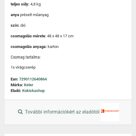
teljes súly:
4,8 kg
anya
préselt műanyag
szín:
dió
csomagolás mérete
: 48 x 48 x 17 cm
csomagolás anyaga:
karton
Csomag tartalma:
1x virágcserép
Ean:
7290112640864
Márka:
Keter
Eladó:
Kokiskashop
További információkért az eladótól