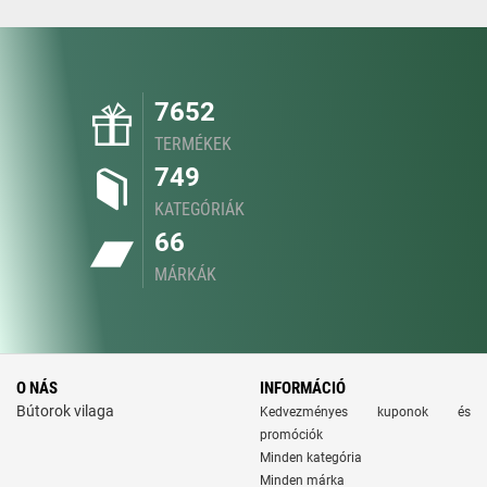
7652
TERMÉKEK
749
KATEGÓRIÁK
66
MÁRKÁK
O NÁS
INFORMÁCIÓ
Bútorok vilaga
Kedvezményes kuponok és
promóciók
Minden kategória
Minden márka