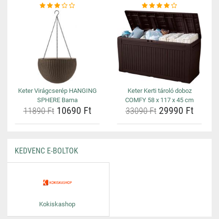
Keter Virágcserép HANGING
Keter Kerti tároló doboz
SPHERE Barna
COMFY 58 x 117 x 45 cm
10690 Ft
29990 Ft
11890 Ft
33090 Ft
KEDVENC E-BOLTOK
Kokiskashop