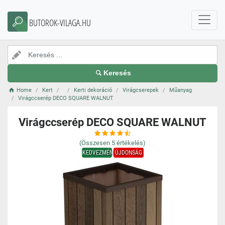
BUTOROK-VILAGA.HU
Keresés
Home
Kert
Kerti dekoráció
Virágcserepek
Műanyag
Virágccserép DECO SQUARE WALNUT
Virágccserép DECO SQUARE WALNUT
(Összesen
5
értékelés)
KEDVEZMÉNY
ÚJDONSÁG