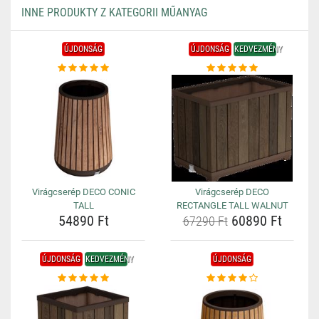
INNE PRODUKTY Z KATEGORII MŰANYAG
ÚJDONSÁG
ÚJDONSÁG
KEDVEZMÉNY
Virágcserép DECO CONIC
Virágcserép DECO
TALL
RECTANGLE TALL WALNUT
54890 Ft
60890 Ft
67290 Ft
ÚJDONSÁG
KEDVEZMÉNY
ÚJDONSÁG