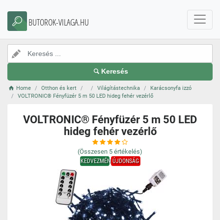
BUTOROK-VILAGA.HU
Keresés
Home
Otthon és kert
Világítástechnika
Karácsonyfa izzó
VOLTRONIC® Fényfüzér 5 m 50 LED hideg fehér vezérlő
VOLTRONIC® Fényfüzér 5 m 50 LED
hideg fehér vezérlő
(Összesen
5
értékelés)
KEDVEZMÉNY
ÚJDONSÁG