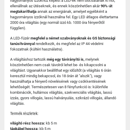
hagyományos izzókhoz képest a LED-ek nem bocsátanak ki hőt,
ellenállnak az ütéseknek, és ennek köszönhetően akár
90%-át
megtakaríthatja
annak az energiának, amelyet egyébként a
hagyományos izzóknál használna fel. Egy LED átlagos élettartama
2000 óra világítás (egy normál izzó kb. 1000 óra fényerőtől
függően).
A LED-füzér
megfelel a német szabványoknak és GS biztonsági
tanúsítvánnyal
rendelkezik, és megfelel az IP 44 védelmi
fokozatnak (kültéri használatra).
A világításhoz tartozik
még egy távirányító is,
melynek
köszönhetően nem csak távolról lehet be- és kikapcsolni a
világítást. Ugyanakkor beállíthat egy időzítőt (a világítás 6 órán
keresztül mindig bekapcsol, és 18 órán át "alszik"), vagy
használhatja a fényerő növelésének vagy csökkentésének
lehetőségét. Természetesen van 8 fényfunkció is: különféle
kombinációk, hullámos világítás, szekvenciális világítás, lassú
izzás, gyors villogás, lassú halványulás, szikrázó villogás, állandó
világítás.
Termék részletek:
világító rész hossza:
kb 5 m
tápkábel hossza:
kb 5 m