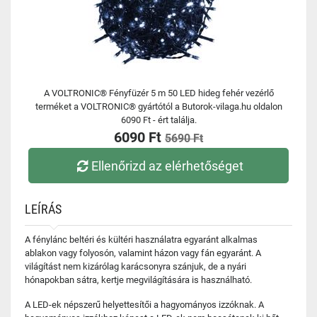
A VOLTRONIC® Fényfüzér 5 m 50 LED hideg fehér vezérlő
terméket a VOLTRONIC® gyártótól a Butorok-vilaga.hu oldalon
6090 Ft - ért találja.
6090 Ft
5690 Ft
Ellenőrizd az elérhetőséget
LEÍRÁS
A fénylánc beltéri és kültéri használatra egyaránt alkalmas
ablakon vagy folyosón, valamint házon vagy fán egyaránt. A
világítást nem kizárólag karácsonyra szánjuk, de a nyári
hónapokban sátra, kertje megvilágítására is használható.
A LED-ek népszerű helyettesítői a hagyományos izzóknak. A