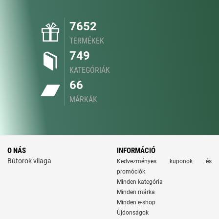
7652
TERMÉKEK
749
KATEGÓRIÁK
66
MÁRKÁK
O NÁS
INFORMÁCIÓ
Bútorok vilaga
Kedvezményes kuponok és
promóciók
Minden kategória
Minden márka
Minden e-shop
Újdonságok