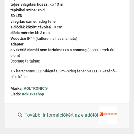
teljes világítási hossz:
kb 10 m
tápkábel színe:
zöld
50 LED
világítás színe:
hideg fehér
a diódák közötti távolsá
10 cm
dióda mérete:
kb 3 mm
Védettsé
IP44 (kültéren is használható)
adapter
a vezérlő elemét nem tartalmazza a csomag
(lapos, kerek óra
elem)
Csomag tartalma:
1 x karácsonyi LED világítás 5 m -hideg fehér 50 LED + vezérlő -
zöld kábel
Márka:
VOLTRONIC®
Eladó:
Kokiskashop
További információkért az eladótól