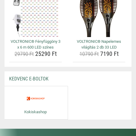
VOLTRONIC® Fényfüggöny 3
VOLTRONIC® Napelemes
x 6 m 600 LED színes
világítás 2 db 33 LED
25290 Ft
7190 Ft
29790 Ft
10790 Ft
KEDVENC E-BOLTOK
Kokiskashop