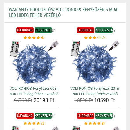
WARIANTY PRODUKTÓW VOLTRONIC® FÉNYFÜZÉR 5 M 50
LED HIDEG FEHÉR VEZÉRLŐ
ÚJDONSÁG
KEDVEZMÉNY
ÚJDONSÁG
KEDVEZMÉNY
VOLTRONIC® Fényfüzér 60 m
VOLTRONIC® Fényfüzér 20 m
600 LED hideg fehér + vezérlő
200 LED hideg fehér vezérlő
20190 Ft
10590 Ft
26790 Ft
13590 Ft
ÚJDONSÁG
KEDVEZMÉNY
ÚJDONSÁG
KEDVEZMÉNY