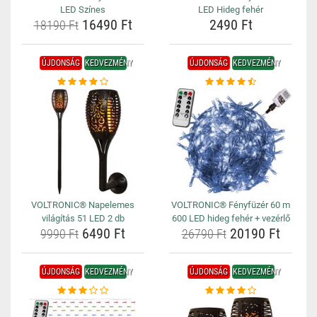
LED Színes
LED Hideg fehér
16490 Ft
2490 Ft
18190 Ft
ÚJDONSÁG
KEDVEZMÉNY
ÚJDONSÁG
KEDVEZMÉNY
VOLTRONIC® Napelemes
VOLTRONIC® Fényfüzér 60 m
világítás 51 LED 2 db
600 LED hideg fehér + vezérlő
6490 Ft
20190 Ft
9990 Ft
26790 Ft
ÚJDONSÁG
KEDVEZMÉNY
ÚJDONSÁG
KEDVEZMÉNY