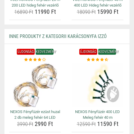
200 LED hideg fehér vezérlő
400 LED Hideg fehér vezérlő
11990 Ft
15990 Ft
16890 Ft
18090 Ft
INNE PRODUKTY Z KATEGORII KARÁCSONYFA IZZÓ
ÚJDONSÁG
KEDVEZMÉNY
ÚJDONSÁG
KEDVEZMÉNY
NEXOS Fényfüzér ezüst huzal
NEXOS Fényfüzér 400 LED
2 db meleg fehér 64 LED
Meleg fehér 40 m
2990 Ft
11590 Ft
3990 Ft
12590 Ft