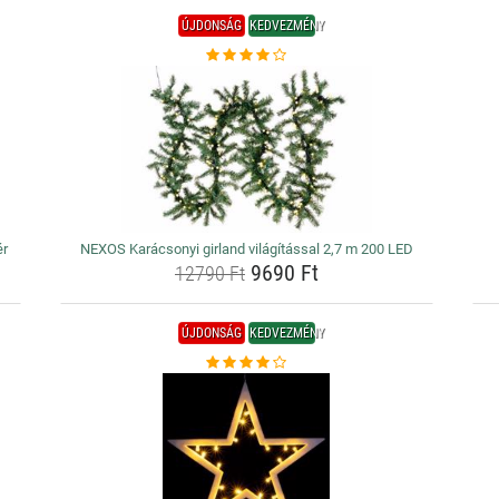
ÚJDONSÁG
KEDVEZMÉNY
ér
NEXOS Karácsonyi girland világítással 2,7 m 200 LED
9690 Ft
12790 Ft
ÚJDONSÁG
KEDVEZMÉNY