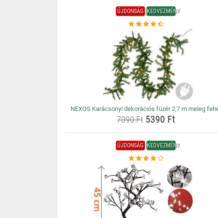
ÚJDONSÁG
KEDVEZMÉNY
NEXOS Karácsonyi dekorációs füzér 2,7 m meleg feh
5390 Ft
7090 Ft
ÚJDONSÁG
KEDVEZMÉNY