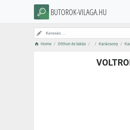
BUTOROK-VILAGA.HU
Home
Otthon és lakás
Karácsony
Ka
VOLTRON