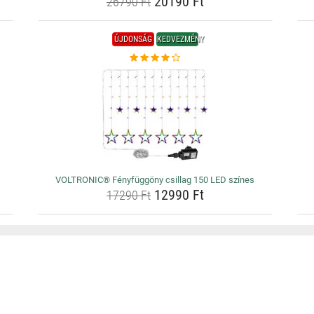
20190 Ft
26790 Ft
ÚJDONSÁG
KEDVEZMÉNY
VOLTRONIC® Fényfüggöny csillag 150 LED színes
12990 Ft
17290 Ft