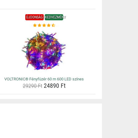
ÚJDONSÁG
KEDVEZMÉNY
VOLTRONIC® Fényfüzér 60 m 600 LED színes
24890 Ft
29290 Ft