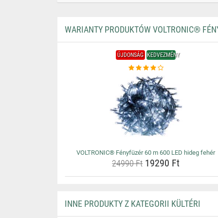
WARIANTY PRODUKTÓW VOLTRONIC® FÉNYF
ÚJDONSÁG
KEDVEZMÉNY
VOLTRONIC® Fényfüzér 60 m 600 LED hideg fehér
19290 Ft
24990 Ft
INNE PRODUKTY Z KATEGORII KÜLTÉRI