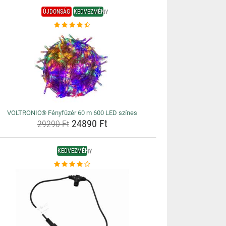
ÚJDONSÁG
KEDVEZMÉNY
VOLTRONIC® Fényfüzér 60 m 600 LED színes
24890 Ft
29290 Ft
KEDVEZMÉNY