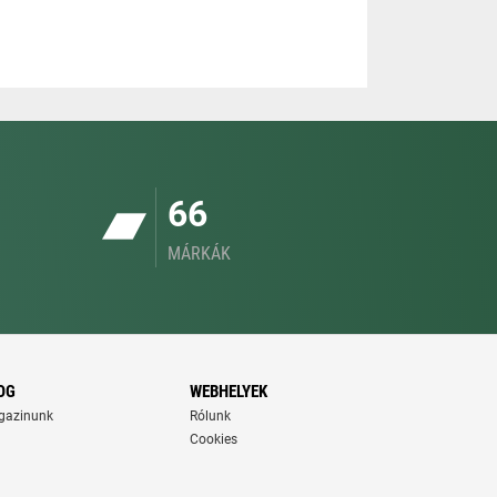
66
MÁRKÁK
OG
WEBHELYEK
gazinunk
Rólunk
Cookies