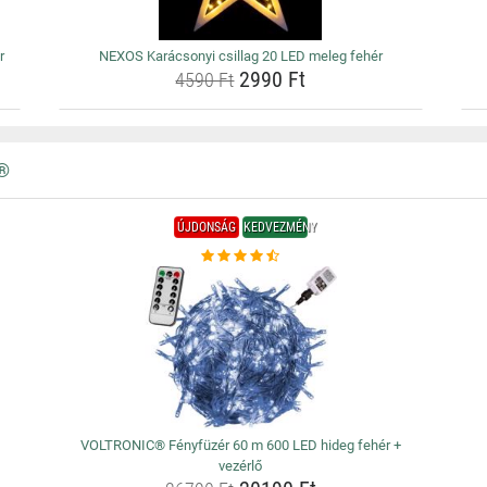
r
NEXOS Karácsonyi csillag 20 LED meleg fehér
2990 Ft
4590 Ft
®
ÚJDONSÁG
KEDVEZMÉNY
VOLTRONIC® Fényfüzér 60 m 600 LED hideg fehér +
vezérlő