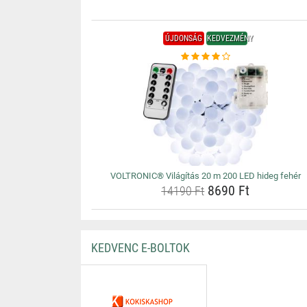
ÚJDONSÁG
KEDVEZMÉNY
VOLTRONIC® Világítás 20 m 200 LED hideg fehér
8690 Ft
14190 Ft
KEDVENC E-BOLTOK