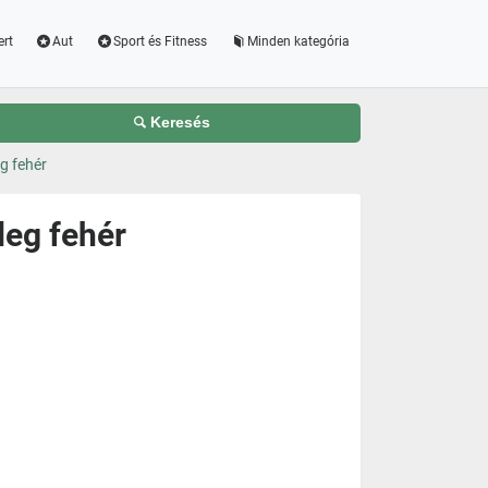
ert
Aut
Sport és Fitness
Minden kategória
Keresés
g fehér
eg fehér