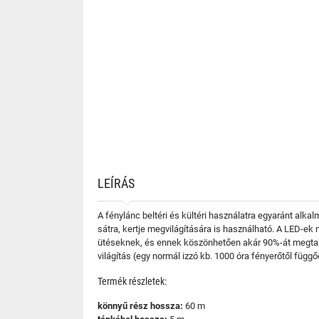
LEÍRÁS
A fénylánc beltéri és kültéri használatra egyaránt alk
sátra, kertje megvilágítására is használható. A LED-e
ütéseknek, és ennek köszönhetően akár 90%-át megtaka
világítás (egy normál izzó kb. 1000 óra fényerőtől függő
Termék részletek:
könnyű rész hossza:
60 m