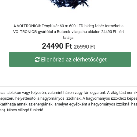
A VOLTRONIC® Fényfüzér 60 m 600 LED hideg fehér terméket a
VOLTRONIC® gyártótól a Butorok-vilaga.hu oldalon 24490 Ft - ért
találja.
24490 Ft
26990 Ft
Ellenőrizd az elérhetőséget
almas ablakon vagy folyosón, valamint házon vagy fán egyaránt. A világítást nem
k népszerű helyettesítői a hagyományos izzóknak. A hagyományos izzókhoz képes
ríthatja annak az energiának, amelyet egyébként a hagyományos izzóknál hasz
en). Nincs villogó funkció.