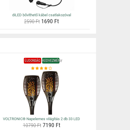
diLED bővíthető kábel csatlakozóval
1690 Ft
2590 Ft
ÚJDONSÁG
KEDVEZMÉNY
VOLTRONIC® Napelemes világítás 2 db 33 LED
7190 Ft
10790 Ft