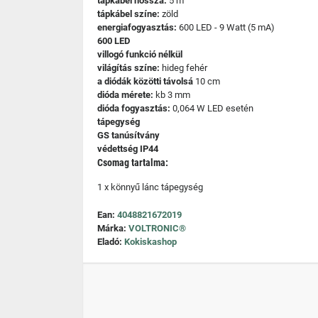
tápkábel hossza:
5 m
tápkábel színe:
zöld
energiafogyasztás:
600 LED - 9 Watt (5 mA)
600 LED
villogó funkció nélkül
világítás színe:
hideg fehér
a diódák közötti távolsá
10 cm
dióda mérete:
kb 3 mm
dióda fogyasztás:
0,064 W LED esetén
tápegység
GS tanúsítvány
védettség IP44
Csomag tartalma:
1 x könnyű lánc tápegység
Ean:
4048821672019
Márka:
VOLTRONIC®
Eladó:
Kokiskashop