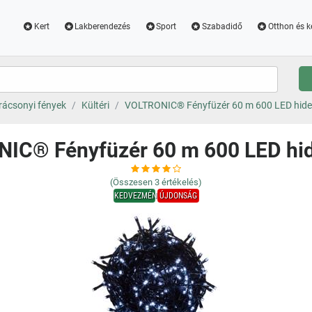
Kert
Lakberendezés
Sport
Szabadidő
Otthon és k
rácsonyi fények
Kültéri
VOLTRONIC® Fényfüzér 60 m 600 LED hide
IC® Fényfüzér 60 m 600 LED hid
(Összesen
3
értékelés)
KEDVEZMÉNY
ÚJDONSÁG