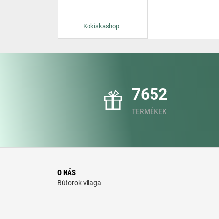
Kokiskashop
7652
TERMÉKEK
O NÁS
Bútorok vilaga