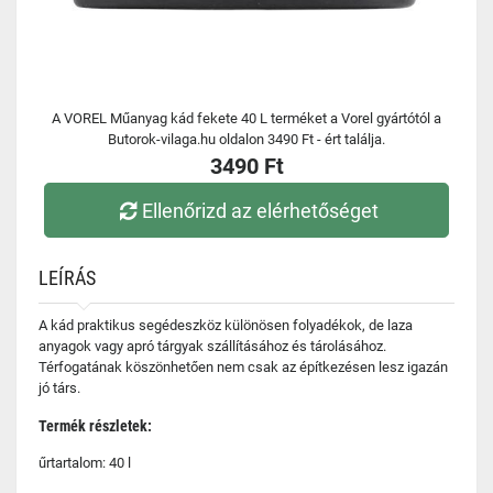
A VOREL Műanyag kád fekete 40 L terméket a Vorel gyártótól a
Butorok-vilaga.hu oldalon 3490 Ft - ért találja.
3490 Ft
Ellenőrizd az elérhetőséget
LEÍRÁS
A kád praktikus segédeszköz különösen folyadékok, de laza
anyagok vagy apró tárgyak szállításához és tárolásához.
Térfogatának köszönhetően nem csak az építkezésen lesz igazán
jó társ.
Termék részletek:
űrtartalom: 40 l