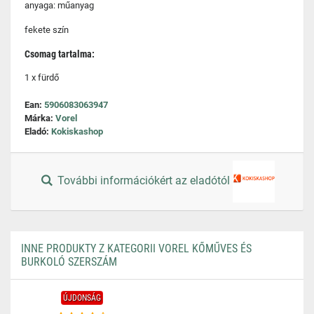
anyaga: műanyag
fekete szín
Csomag tartalma:
1 x fürdő
Ean:
5906083063947
Márka:
Vorel
Eladó:
Kokiskashop
További információkért az eladótól
INNE PRODUKTY Z KATEGORII VOREL KŐMŰVES ÉS
BURKOLÓ SZERSZÁM
ÚJDONSÁG