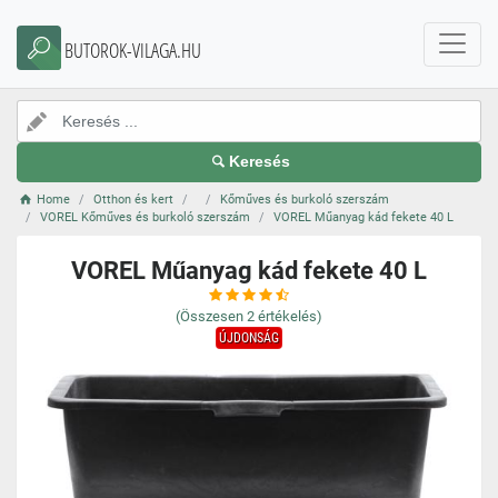
BUTOROK-VILAGA.HU
Keresés
Home
Otthon és kert
Kőműves és burkoló szerszám
VOREL Kőműves és burkoló szerszám
VOREL Műanyag kád fekete 40 L
VOREL Műanyag kád fekete 40 L
(Összesen
2
értékelés)
ÚJDONSÁG