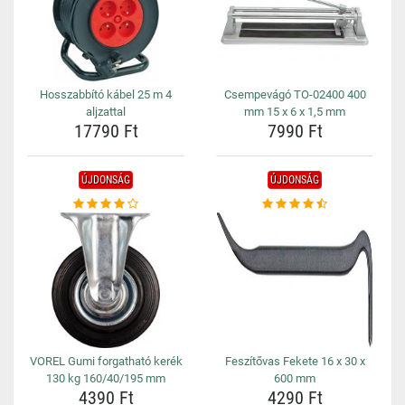
Hosszabbító kábel 25 m 4
Csempevágó TO-02400 400
aljzattal
mm 15 x 6 x 1,5 mm
17790 Ft
7990 Ft
ÚJDONSÁG
ÚJDONSÁG
VOREL Gumi forgatható kerék
Feszítővas Fekete 16 x 30 x
130 kg 160/40/195 mm
600 mm
4390 Ft
4290 Ft