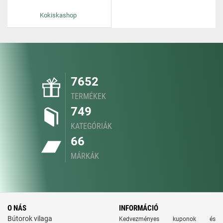
Kokiskashop
7652
TERMÉKEK
749
KATEGÓRIÁK
66
MÁRKÁK
O NÁS
INFORMÁCIÓ
Bútorok vilaga
Kedvezményes kuponok és