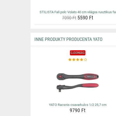
STILISTA Fali polc Volato 40 cm világos rusztikus fa
5590 Ft
7090 Ft
INNE PRODUKTY PRODUCENTA YATO
ÚJDONSÁG
YATO Racsnis csavarkulcs 1/2 25,7 cm
9790 Ft