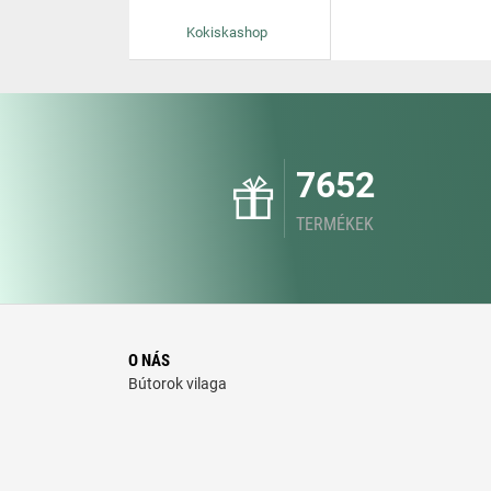
Kokiskashop
7652
TERMÉKEK
O NÁS
Bútorok vilaga