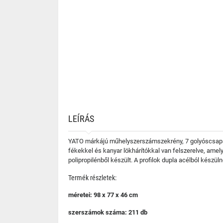
LEÍRÁS
YATO márkájú műhelyszerszámszekrény, 7 golyóscsapágy
fékekkel és kanyar lökhárítókkal van felszerelve, amel
polipropilénből készült. A profilok dupla acélból készül
Termék részletek:
méretei: 98 x 77 x 46 cm
szerszámok száma: 211 db