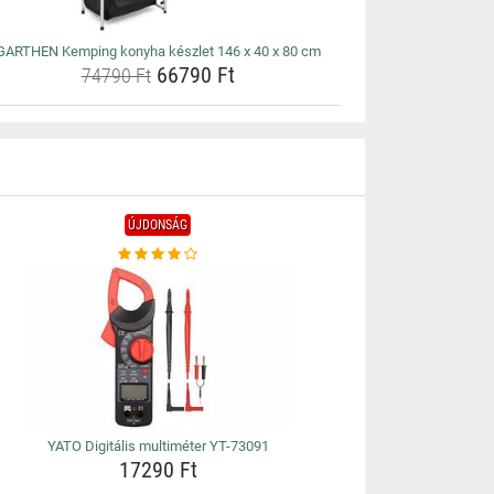
GARTHEN Kemping konyha készlet 146 x 40 x 80 cm
66790 Ft
74790 Ft
ÚJDONSÁG
YATO Digitális multiméter YT-73091
17290 Ft