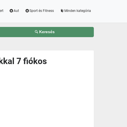
ert
Aut
Sport és Fitness
Minden kategória
Keresés
kal 7 fiókos