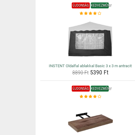
ÚJDONSÁG
KEDVEZMÉNY
INSTENT Oldalfal ablakkal Basic 3 x 3 m antracit
5390 Ft
8890 Ft
ÚJDONSÁG
KEDVEZMÉNY