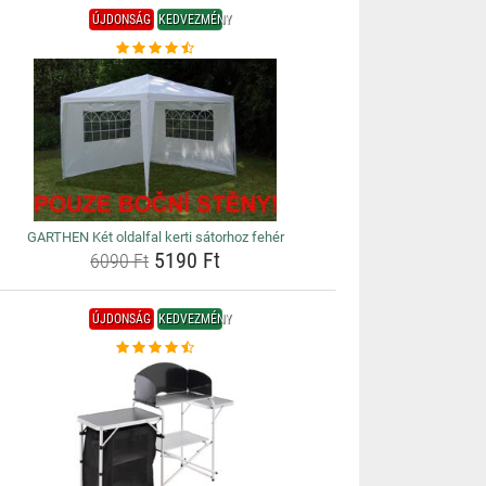
ÚJDONSÁG
KEDVEZMÉNY
GARTHEN Két oldalfal kerti sátorhoz fehér
5190 Ft
6090 Ft
ÚJDONSÁG
KEDVEZMÉNY