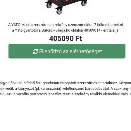
A YATO Mobil szerszámos szekrény szerszámokkal 7 fiókos terméket
a Yato gyártótól a Butorok-vilaga.hu oldalon 405090 Ft - ért találja.
405090 Ft
Ellenőrizd az elérhetőséget
as fiókkal, 5 felső fiók gondosan válogatott szerszámokat tartalmaz. Központi
yek védik a környezet (pl. karosszéria) véletlenszerű károsodásától. A szekrény
nek - az univerzális perforáció lehetővé teszi a szekrény további elemekkel való u