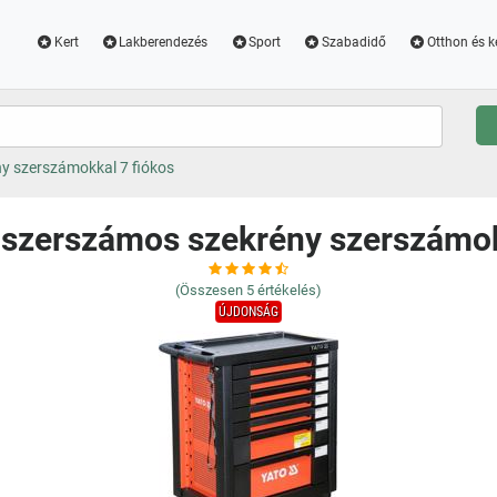
Kert
Lakberendezés
Sport
Szabadidő
Otthon és k
y szerszámokkal 7 fiókos
szerszámos szekrény szerszámok
(Összesen
5
értékelés)
ÚJDONSÁG