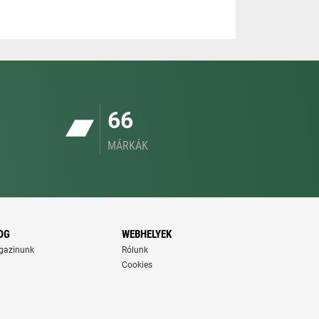
66
MÁRKÁK
OG
WEBHELYEK
gazinunk
Rólunk
Cookies