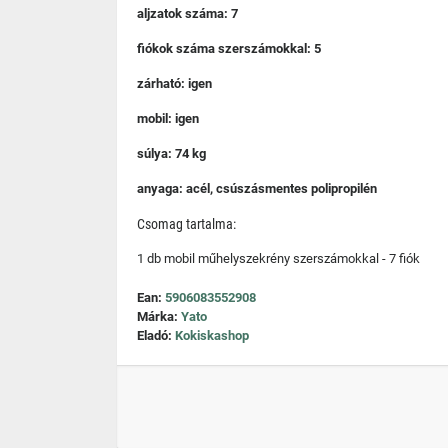
aljzatok száma: 7
fiókok száma szerszámokkal: 5
zárható: igen
mobil: igen
súlya: 74 kg
anyaga: acél, csúszásmentes polipropilén
Csomag tartalma:
1 db mobil műhelyszekrény szerszámokkal - 7 fiók
Ean:
5906083552908
Márka:
Yato
Eladó:
Kokiskashop