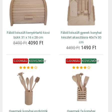
Fából készült kenyértartó kicsi
Fából készült gyerek konyhai
bükk 31 x 16 x 28 cm
készlet akasztásra 40x7x 30
4090 Ft
8490 Ft
cm
1490 Ft
4490 Ft
ÚJDONSÁG
KEDVEZMÉNY
ÚJDONSÁG
KEDVEZMÉNY
Gyermek konyhai eszközök
Gyermek fa konyhai