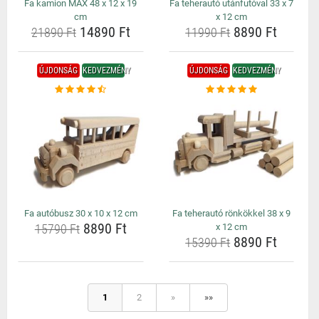
Fa kamion MAX 48 x 12 x 19
Fa teherautó utánfutóval 33 x 7
cm
x 12 cm
14890 Ft
8890 Ft
21890 Ft
11990 Ft
ÚJDONSÁG
KEDVEZMÉNY
ÚJDONSÁG
KEDVEZMÉNY
Fa autóbusz 30 x 10 x 12 cm
Fa teherautó rönkökkel 38 x 9
8890 Ft
15790 Ft
x 12 cm
8890 Ft
15390 Ft
1
2
»
»»