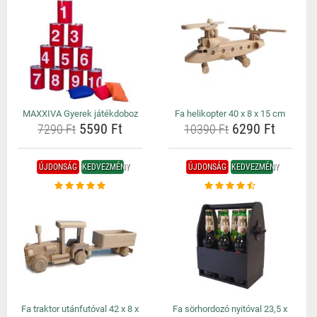
MAXXIVA Gyerek játékdoboz
Fa helikopter 40 x 8 x 15 cm
5590 Ft
6290 Ft
7290 Ft
10390 Ft
ÚJDONSÁG
KEDVEZMÉNY
ÚJDONSÁG
KEDVEZMÉNY
Fa traktor utánfutóval 42 x 8 x
Fa sörhordozó nyitóval 23,5 x