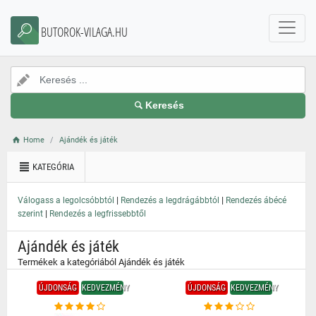
}
BUTOROK-VILAGA.HU
Keresés
Home
Ajándék és játék
KATEGÓRIA
|
|
Válogass a legolcsóbbtól
Rendezés a legdrágábbtól
Rendezés ábécé
|
szerint
Rendezés a legfrissebbtől
Ajándék és játék
Termékek a kategóriából Ajándék és játék
ÚJDONSÁG
KEDVEZMÉNY
ÚJDONSÁG
KEDVEZMÉNY