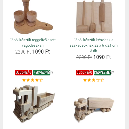
Fából készült reggeliző szett
Fából készült készlet kis
vágódeszkán
szakácsoknak 23 x 6 x 21 cm
1090 Ft
2290 Ft
3 db
1090 Ft
2290 Ft
ÚJDONSÁG
KEDVEZMÉNY
ÚJDONSÁG
KEDVEZMÉNY