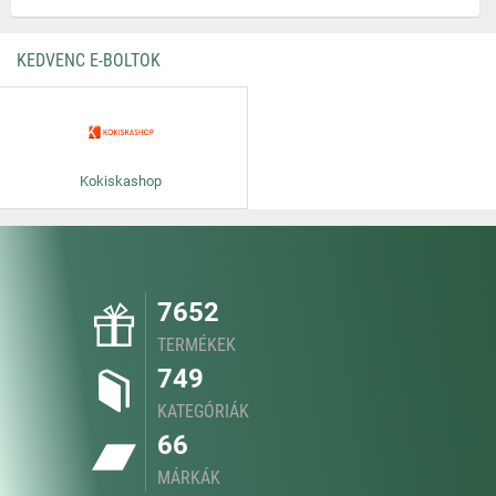
KEDVENC E-BOLTOK
Kokiskashop
7652
TERMÉKEK
749
KATEGÓRIÁK
66
MÁRKÁK