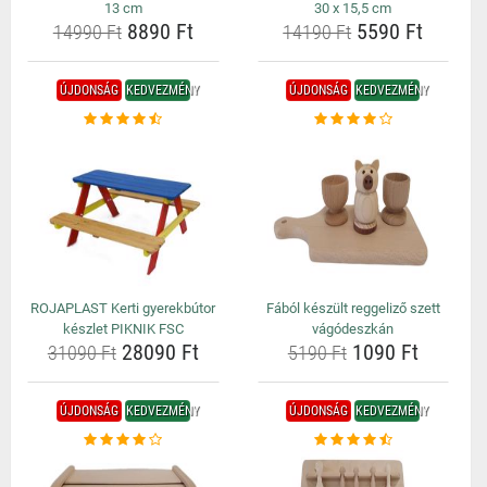
13 cm
30 x 15,5 cm
8890 Ft
5590 Ft
14990 Ft
14190 Ft
ÚJDONSÁG
KEDVEZMÉNY
ÚJDONSÁG
KEDVEZMÉNY
ROJAPLAST Kerti gyerekbútor
Fából készült reggeliző szett
készlet PIKNIK FSC
vágódeszkán
28090 Ft
1090 Ft
31090 Ft
5190 Ft
ÚJDONSÁG
KEDVEZMÉNY
ÚJDONSÁG
KEDVEZMÉNY