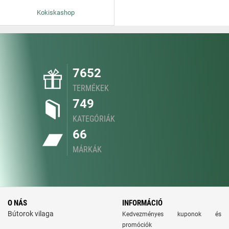
Kokiskashop
7652
TERMÉKEK
749
KATEGÓRIÁK
66
MÁRKÁK
O NÁS
INFORMÁCIÓ
Bútorok vilaga
Kedvezményes kuponok és
promóciók