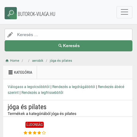
}
BUTOROK-VILAGA.HU
Keresés
Home
aerobik
jóga és pilates
KATEGÓRIA
|
|
Válogass a legolcsóbbtól
Rendezés a legdrágábbtól
Rendezés ábécé
|
szerint
Rendezés a legfrissebbtől
jóga és pilates
Termékek a kategóriából jóga és pilates
ÚJDONSÁG