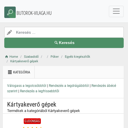
}
BUTOROK-VILAGA.HU
Keresés
Home
Szabadidő
Póker
Egyéb kiegészítők
Kártyakeverő gépek
KATEGÓRIA
|
|
Válogass a legolcsóbbtól
Rendezés a legdrágábbtól
Rendezés ábécé
|
szerint
Rendezés a legfrissebbtől
Kártyakeverő gépek
Termékek a kategóriából Kártyakeverő gépek
ÚJDONSÁG