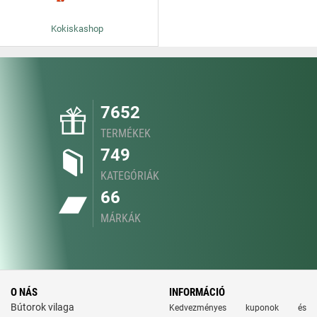
Kokiskashop
7652
TERMÉKEK
749
KATEGÓRIÁK
66
MÁRKÁK
O NÁS
INFORMÁCIÓ
Bútorok vilaga
Kedvezményes kuponok és