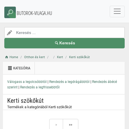
}
BUTOROK-VILAGA.HU
Keresés
Home
Otthon és kert
Kert
Kerti szökőkút
KATEGÓRIA
|
|
Válogass a legolcsóbbtól
Rendezés a legdrágábbtól
Rendezés ábécé
|
szerint
Rendezés a legfrissebbtől
Kerti szökőkút
Termékek a kategóriából Kerti szökőkút
»
»»