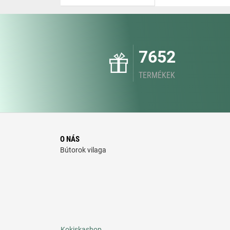
7652
TERMÉKEK
O NÁS
Bútorok vilaga
Kokiskashop