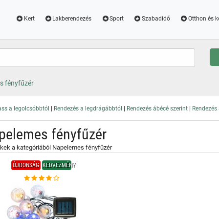
Kert
Lakberendezés
Sport
Szabadidő
Otthon és k
 fényfűzér
|
|
|
ss a legolcsóbbtól
Rendezés a legdrágábbtól
Rendezés ábécé szerint
Rendezés a
pelemes fényfűzér
kek a kategóriából Napelemes fényfűzér
ÚJDONSÁG
KEDVEZMÉNY