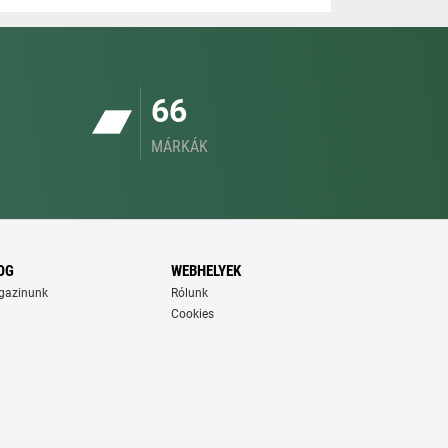
66
MÁRKÁK
OG
WEBHELYEK
gazinunk
Rólunk
Cookies