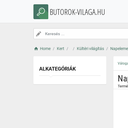
}
BUTOROK-VILAGA.HU
Home
Kert
Kültéri világítás
Napelemes
Váloga
ALKATEGÓRIÁK
Na
Termé