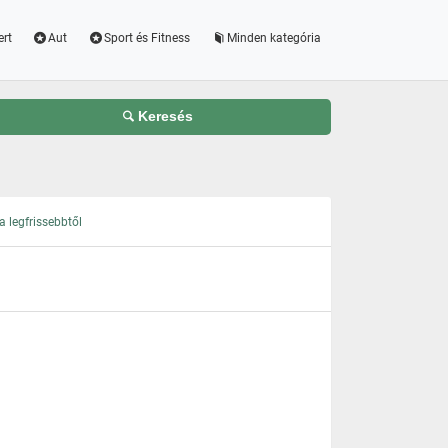
ert
Aut
Sport és Fitness
Minden kategória
Keresés
 legfrissebbtől