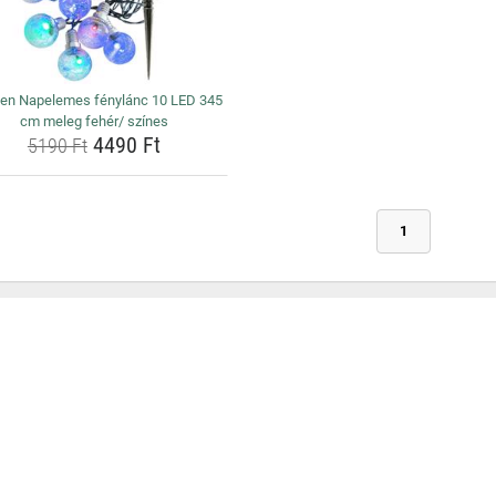
hen Napelemes fénylánc 10 LED 345
cm meleg fehér/ színes
4490 Ft
5190 Ft
1