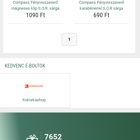
Compass Fényvisszaverő
Compass Fényvisszaverő
mágneses klip S.O.R. sárga
karabénerrel S.O.R sárga
1090 Ft
690 Ft
1
KEDVENC E-BOLTOK
Kokiskashop
7652