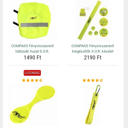
COMPASS Fényvisszaverő
COMPASS Fényvisszaverő
hátizsák huzat S.O.R.
kiegészítők S.O.R. készlet
1490 Ft
2190 Ft
ÚJDONSÁG