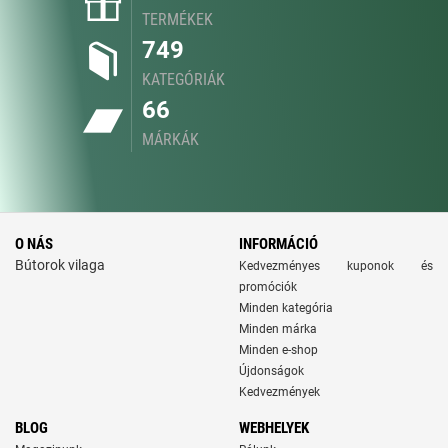
TERMÉKEK
749
KATEGÓRIÁK
66
MÁRKÁK
O NÁS
INFORMÁCIÓ
Bútorok vilaga
Kedvezményes kuponok és
promóciók
Minden kategória
Minden márka
Minden e-shop
Újdonságok
Kedvezmények
BLOG
WEBHELYEK