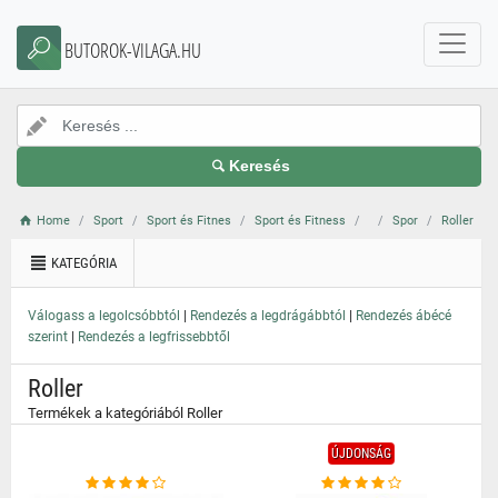
}
BUTOROK-VILAGA.HU
Keresés
Home
Sport
Sport és Fitnes
Sport és Fitness
Spor
Roller
KATEGÓRIA
|
|
Válogass a legolcsóbbtól
Rendezés a legdrágábbtól
Rendezés ábécé
|
szerint
Rendezés a legfrissebbtől
Roller
Termékek a kategóriából Roller
ÚJDONSÁG