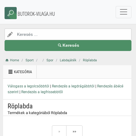
}
BUTOROK-VILAGA.HU
Keresés
Home
Sport
Spor
Labdajáték
Röplabda
KATEGÓRIA
|
|
Válogass a legolcsóbbtól
Rendezés a legdrágábbtól
Rendezés ábécé
|
szerint
Rendezés a legfrissebbtől
Röplabda
Termékek a kategóriából Röplabda
»
»»