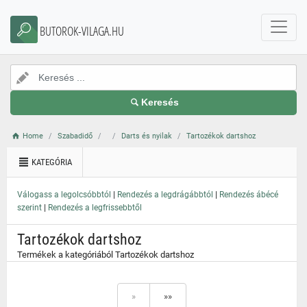
}
BUTOROK-VILAGA.HU
Keresés
Home
Szabadidő
Darts és nyilak
Tartozékok dartshoz
KATEGÓRIA
|
|
Válogass a legolcsóbbtól
Rendezés a legdrágábbtól
Rendezés ábécé
|
szerint
Rendezés a legfrissebbtől
Tartozékok dartshoz
Termékek a kategóriából Tartozékok dartshoz
»
»»