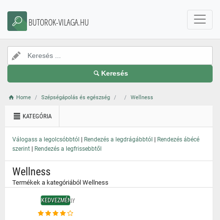
}
BUTOROK-VILAGA.HU
Keresés
Home
Szépségápolás és egészség
Wellness
KATEGÓRIA
|
|
Válogass a legolcsóbbtól
Rendezés a legdrágábbtól
Rendezés ábécé
|
szerint
Rendezés a legfrissebbtől
Wellness
Termékek a kategóriából Wellness
KEDVEZMÉNY