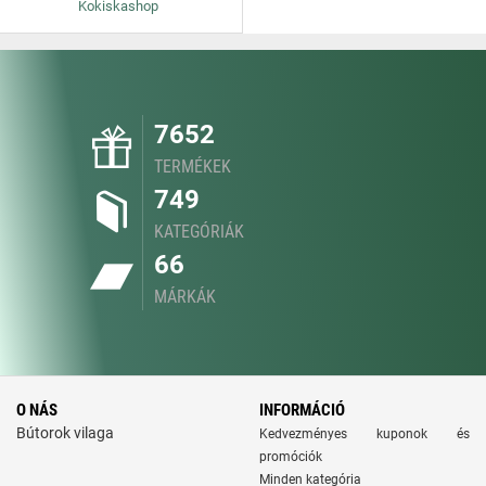
Kokiskashop
7652
TERMÉKEK
749
KATEGÓRIÁK
66
MÁRKÁK
O NÁS
INFORMÁCIÓ
Bútorok vilaga
Kedvezményes kuponok és
promóciók
Minden kategória